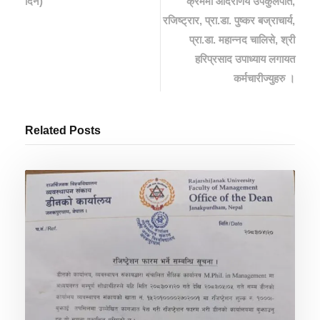
दिन)
क्रममा आदरणिय उपकुलपति,
रजिष्‍ट्रार, प्रा.डा. पुष्‍कर बज्राचार्य,
प्रा.डा. महान्‍नद चालिसे, श्री
हरिप्रसाद उपाध्याय लगायत
कर्मचारीज्युहरु ।
Related Posts